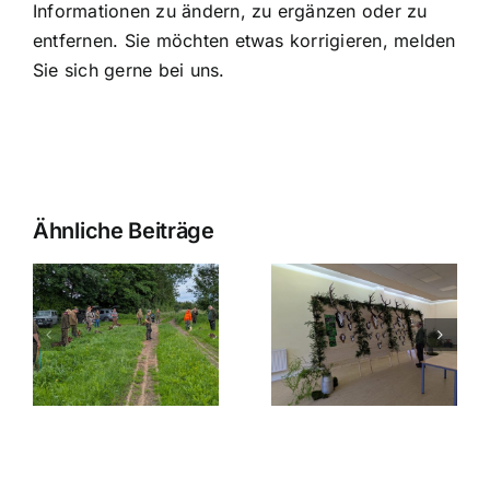
Informationen zu ändern, zu ergänzen oder zu
entfernen. Sie möchten etwas korrigieren, melden
Sie sich gerne bei uns.
Ähnliche Beiträge
Jäger
g,
HR
helfen beim
t
Abtshagen
Aufräumen
–
–
Jahreshauptversammlung
Erfolgreich
Subbotnik