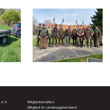
rversammlung
Ausbildung,
ring
Teamgeist und
llsee
jagdliche Arbeit
 e.V.
Mitgliedschaften:
Mitglied im Landesjagdverband