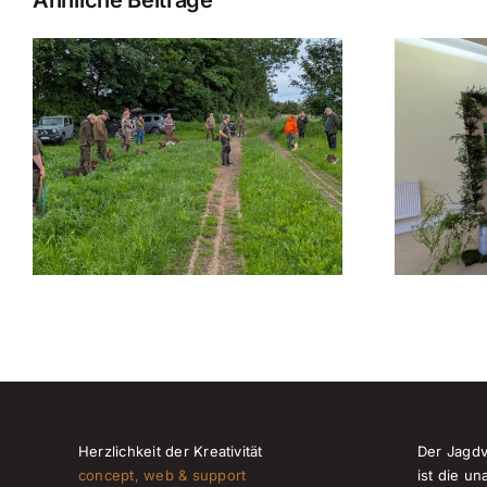
Ähnliche Beiträge
HR Abtshagen –
Jahreshauptversammlung
Herzlichkeit der Kreativität
Der Jagd
concept, web & support
ist die u