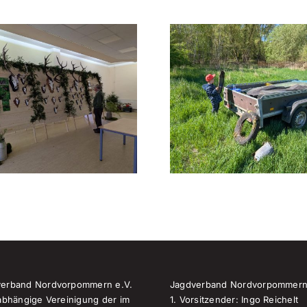
Jäger helfen beim
Mitgliede
Aufräumen –
Hege
Erfolgreicher
Borgwa
Subbotnik
verband Nordvorpommern e.V.
Jagdverband Nordvorpommern
nabhängige Vereinigung der im
1. Vorsitzender: Ingo Reichelt